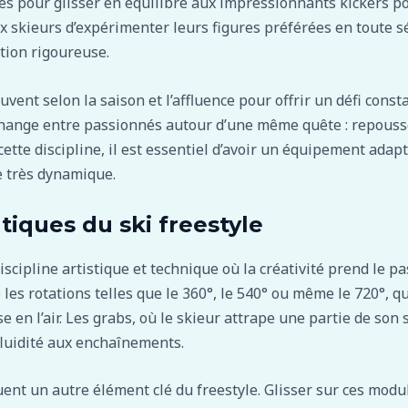
xes pour glisser en équilibre aux impressionnants kickers p
 skieurs d’expérimenter leurs figures préférées en toute sé
ation rigoureuse.
ent selon la saison et l’affluence pour offrir un défi consta
échange entre passionnés autour d’une même quête : repousser 
ette discipline, il est essentiel d’avoir un équipement ada
e très dynamique.
iques du ski freestyle
iscipline artistique et technique où la créativité prend le p
les rotations telles que le 360°, le 540° ou même le 720°, 
se en l’air. Les grabs, où le skieur attrape une partie de son
fluidité aux enchaînements.
tuent un autre élément clé du freestyle. Glisser sur ces mo