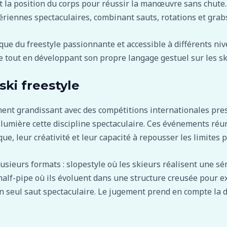
se et la position du corps pour réussir la manœuvre sans chute
ériennes spectaculaires, combinant sauts, rotations et grab
tique du freestyle passionnante et accessible à différents n
e tout en développant son propre langage gestuel sur les sk
ski freestyle
ment grandissant avec des compétitions internationales pr
 lumière cette discipline spectaculaire. Ces événements ré
e, leur créativité et leur capacité à repousser les limites 
sieurs formats : slopestyle où les skieurs réalisent une sér
half-pipe où ils évoluent dans une structure creusée pour ex
n seul saut spectaculaire. Le jugement prend en compte la dif