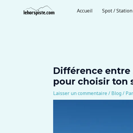
Aller
Navigation
Accueil
Spot / Station
au
des
contenu
articles
Différence entre 
pour choisir ton 
Laisser un commentaire
/
Blog
/ Pa