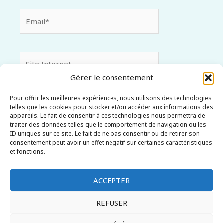
Email*
Site
Internet
Gérer le consentement
Pour offrir les meilleures expériences, nous utilisons des technologies
Enregistrer mon nom, mon e-mail et mon site dans
telles que les cookies pour stocker et/ou accéder aux informations des
le navigateur pour mon prochain commentaire.
appareils. Le fait de consentir à ces technologies nous permettra de
traiter des données telles que le comportement de navigation ou les
ID uniques sur ce site. Le fait de ne pas consentir ou de retirer son
consentement peut avoir un effet négatif sur certaines caractéristiques
et fonctions.
ACCEPTER
REFUSER