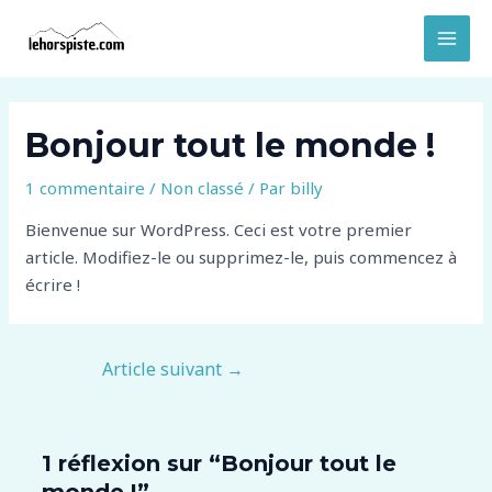
Aller
Navigation
MAI
au
des
MEN
contenu
articles
Bonjour tout le monde !
1 commentaire
/
Non classé
/ Par
billy
Bienvenue sur WordPress. Ceci est votre premier
article. Modifiez-le ou supprimez-le, puis commencez à
écrire !
Article suivant
→
1 réflexion sur “Bonjour tout le