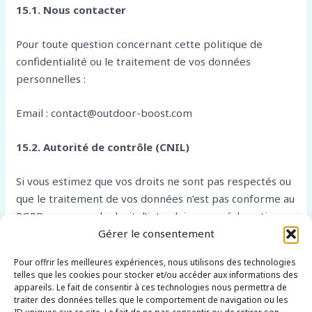
15.1. Nous contacter
Pour toute question concernant cette politique de
confidentialité ou le traitement de vos données
personnelles :
Email : contact@outdoor-boost.com
15.2. Autorité de contrôle (CNIL)
Si vous estimez que vos droits ne sont pas respectés ou
que le traitement de vos données n’est pas conforme au
RGPD, vous avez le droit d’introduire une réclamation
auprès de la Commission Nationale de l’Informatique et
Gérer le consentement
des Libertés (CNIL) :
Pour offrir les meilleures expériences, nous utilisons des technologies
telles que les cookies pour stocker et/ou accéder aux informations des
CNIL
3 Place de Fontenoy TSA 80715 75334 Paris Cedex
appareils. Le fait de consentir à ces technologies nous permettra de
traiter des données telles que le comportement de navigation ou les
07 Téléphone : 01 53 73 22 22 Site web : www.cnil.fr