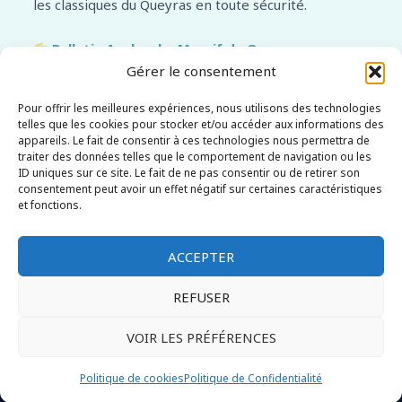
les classiques du Queyras en toute sécurité.
Bulletin Avalanche Massif du Queyras :
consultez ici le BERA officiel Météo France.
Gérer le consentement
Pour offrir les meilleures expériences, nous utilisons des technologies
Envie d’un freeride pur, loin des foules, dans un
telles que les cookies pour stocker et/ou accéder aux informations des
décor sauvage ? Le massif du Queyras vous
appareils. Le fait de consentir à ces technologies nous permettra de
traiter des données telles que le comportement de navigation ou les
attend.
ID uniques sur ce site. Le fait de ne pas consentir ou de retirer son
consentement peut avoir un effet négatif sur certaines caractéristiques
et fonctions.
ACCEPTER
REFUSER
VOIR LES PRÉFÉRENCES
Copyright © 2026 lehorspiste.com
Politique de cookies
Politique de Confidentialité