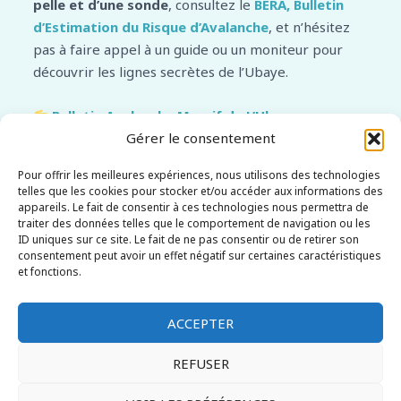
pelle et d’une sonde
, consultez le
BERA
,
Bulletin
d’Estimation du Risque d’Avalanche
, et n’hésitez
pas à faire appel à un guide ou un moniteur pour
découvrir les lignes secrètes de l’Ubaye.
Bulletin Avalanche Massif de L’Ubaye :
consultez ici le BERA officiel Météo France.
Gérer le consentement
Pour offrir les meilleures expériences, nous utilisons des technologies
⛷️
Envie d’un freeride nature, lumineux et encore
telles que les cookies pour stocker et/ou accéder aux informations des
préservé ? Le massif de l’Ubaye est une
appareils. Le fait de consentir à ces technologies nous permettra de
traiter des données telles que le comportement de navigation ou les
destination à explorer.
ID uniques sur ce site. Le fait de ne pas consentir ou de retirer son
consentement peut avoir un effet négatif sur certaines caractéristiques
et fonctions.
ACCEPTER
REFUSER