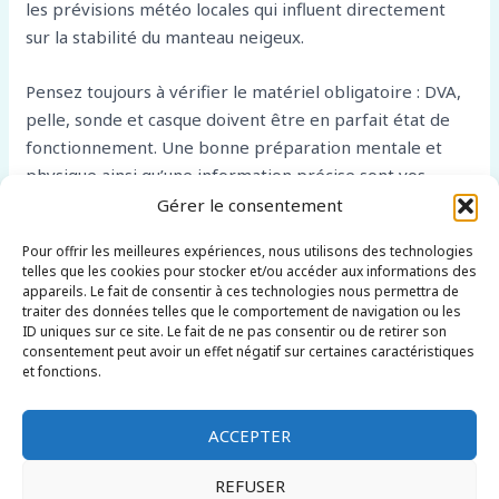
les prévisions météo locales qui influent directement
sur la stabilité du manteau neigeux.
Pensez toujours à vérifier le matériel obligatoire : DVA,
pelle, sonde et casque doivent être en parfait état de
fonctionnement. Une bonne préparation mentale et
physique ainsi qu’une information précise sont vos
meilleurs alliés pour profiter pleinement du hors piste
Gérer le consentement
en toute sérénité.
Pour offrir les meilleures expériences, nous utilisons des technologies
telles que les cookies pour stocker et/ou accéder aux informations des
En conclusion, le hors piste à Villard de Lans conjugue
appareils. Le fait de consentir à ces technologies nous permettra de
traiter des données telles que le comportement de navigation ou les
plaisir intense et exigences sécuritaires spécifiques. Se
ID uniques sur ce site. Le fait de ne pas consentir ou de retirer son
préparer correctement, choisir son encadrement et
consentement peut avoir un effet négatif sur certaines caractéristiques
respecter les règles élémentaires sont essentiels pour
et fonctions.
savourer pleinement ce terrain d’aventure
exceptionnel.
ACCEPTER
REFUSER