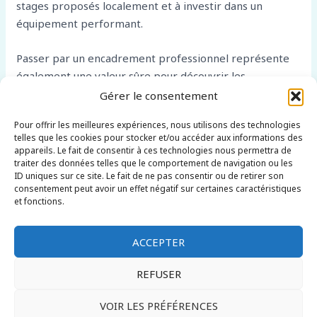
stages proposés localement et à investir dans un
équipement performant.
Passer par un encadrement professionnel représente
également une valeur sûre pour découvrir les
itinéraires emblématiques autour de Tignes avec
Gérer le consentement
sérénité. Que ce soit pour une sortie découverte ou
Pour offrir les meilleures expériences, nous utilisons des technologies
pour repousser vos limites sur des couloirs plus
telles que les cookies pour stocker et/ou accéder aux informations des
engagés, il y a toujours une solution adaptée à votre
appareils. Le fait de consentir à ces technologies nous permettra de
traiter des données telles que le comportement de navigation ou les
profil. Alors n’attendez plus : équipez-vous
ID uniques sur ce site. Le fait de ne pas consentir ou de retirer son
correctement, formez-vous auprès des experts et
consentement peut avoir un effet négatif sur certaines caractéristiques
partez explorer ces magnifiques espaces hors-pistes
et fonctions.
qui font toute la renommée de cette station alpine
incontournable.
ACCEPTER
REFUSER
VOIR LES PRÉFÉRENCES
Copyright © 2026 lehorspiste.com