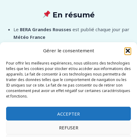
En résumé
Le
BERA Grandes Rousses
est publié chaque jour par
Météo France
Il couvre les domaines hors-piste de
l’Alpe d’Huez
,
Gérer le consentement
Vaujany
et
Auris-en-Oisans
Toujours consulter le bulletin avant toute sortie
Pour offrir les meilleures expériences, nous utilisons des technologies
freeride ou ski de rando
telles que les cookies pour stocker et/ou accéder aux informations des
appareils. Le fait de consentir à ces technologies nous permettra de
Ne jamais négliger
l’équipement de sécurité
et
traiter des données telles que le comportement de navigation ou les
l’encadrement professionnel
ID uniques sur ce site. Le fait de ne pas consentir ou de retirer son
Voir tous les bulletins avalanche BERA par massif
consentement peut avoir un effet négatif sur certaines caractéristiques
et fonctions.
ACCEPTER
REFUSER